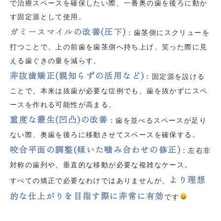
で治療スペースを確保したい際、一番奥の歯を後ろに動か
す固定源として使用。
ガミースマイルの改善(圧下)
：歯茎側にスクリューを
打つことで、上の前歯を歯茎側へ持ち上げ、笑った際に見
える歯ぐきの量を減らす。
非抜歯矯正(親知らずの活用など)
：固定源を設ける
ことで、本来は抜歯が必要な症例でも、歯を抜かずにスペ
ースを作れる可能性が高まる。
重度な叢生(凹凸)の改善
：歯を並べるスペースが足り
ない際、奥歯を後ろに移動させてスペースを確保する。
咬合平面の調整(傾いた噛み合わせの修正)
：左右非
対称の歯列や、垂直的な移動が必要な複雑なケース。
より理想
すべての矯正で必要なわけではありませんが、
的な仕上がりを目指す際に非常に有効
です