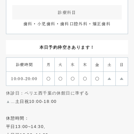
診療科目
歯科・小児歯科・歯科口腔外科・矯正歯科
本日予約枠空きあります！
診療時間
月
火
水
木
金
土
日
10:00-20:00
〇
〇
〇
〇
〇
▲
▲
休診日：ペリエ西千葉の休館日に準ずる
▲
…土日祝10:00-18:00
休憩時間：
平日13:00~14:30,